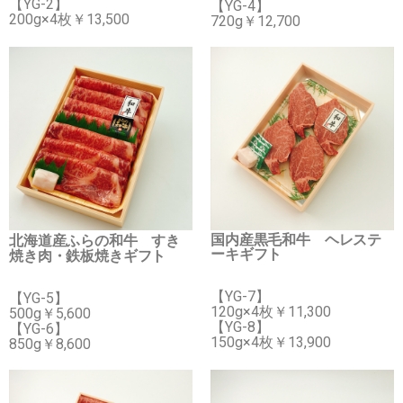
【YG-2】
【YG-4】
200g×4枚￥13,500
720g￥12,700
国内産黒毛和牛 ヘレステ
北海道産ふらの和牛 すき
ーキギフト
焼き肉・鉄板焼きギフト
【YG-7】
【YG-5】
120g×4枚￥11,300
500g￥5,600
【YG-8】
【YG-6】
150g×4枚￥13,900
850g￥8,600