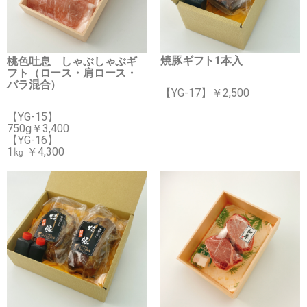
焼豚ギフト1本入
桃色吐息 しゃぶしゃぶギ
フト（ロース・肩ロース・
バラ混合）
【YG-17】￥2,500
【YG-15】
750g￥3,400
【YG-16】
1㎏ ￥4,300