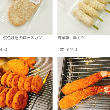
 桃色吐息のロースカツ
自家製 串カツ
450
1本 ￥190