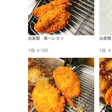
自家製 豚ヘレカツ
自家製
1個 ￥100
1枚 ￥