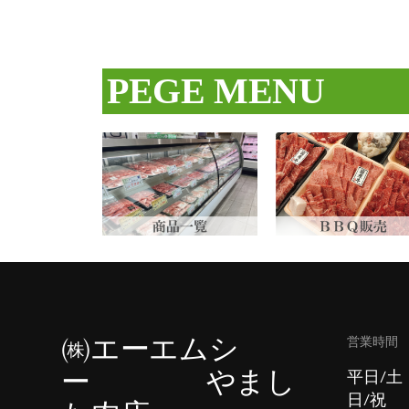
PEGE MENU
営業時間
㈱エーエムシ
ー やまし
平日/土
日/祝 