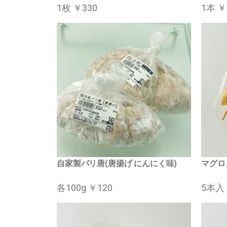
1枚 ￥330
1本 ￥
自家製パリ唐(唐揚げ にんにく味)
マグロ
各100g ￥120
5本入 