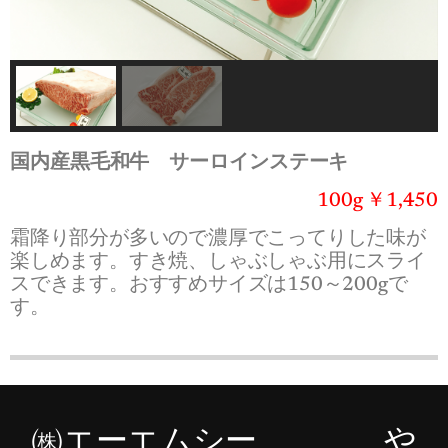
国内産
黒毛和牛 サーロインステーキ
100g ￥1,450
霜降り部分が多いので濃厚でこってりした味が
楽しめます。すき焼、しゃぶしゃぶ用にスライ
スできます。おすすめサイズは150～200gで
す。
㈱エーエムシー や