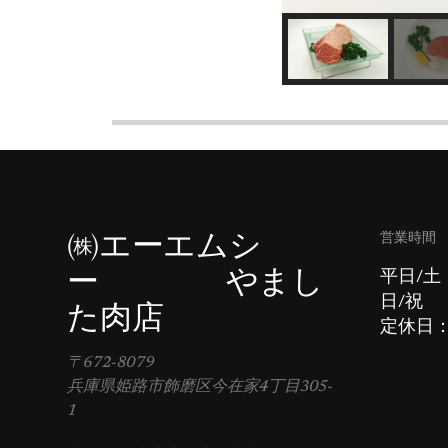
営業時間
㈱エーエムシ
ー やまし
平日/土
日/祝 
た肉店
定休日
〒672-8079
兵庫県姫路市飾磨区今在家4丁目305-
1