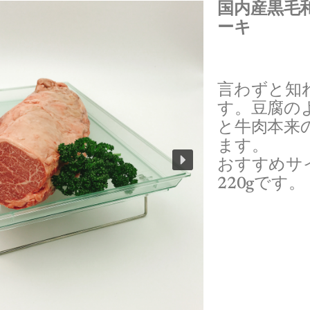
国内産
黒毛
ーキ
言わずと知
す。豆腐の
と牛肉本来
ます。
おすすめサイ
220gです。