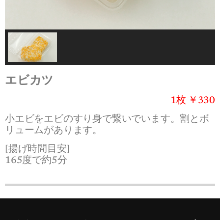
エビカツ
1枚 ￥33
0
小エビをエビのすり身で繋いでいます。割とボ
リュームがあります。
[揚げ時間目安]
165度で約5分