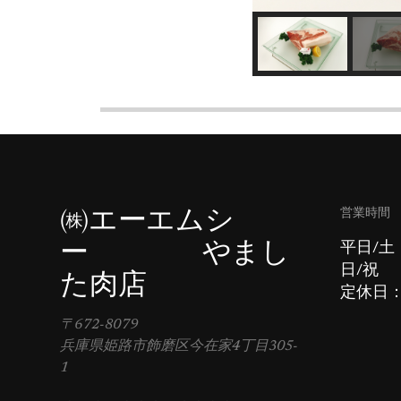
営業時間
㈱エーエムシ
ー やまし
平日/土
日/祝 
た肉店
定休日
〒672-8079
兵庫県姫路市飾磨区今在家4丁目305-
1