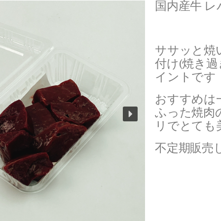
国内産牛 レ
ササッと焼
付け(焼き
イントです！
おすすめは
ふった焼肉
リでとても
不定期販売