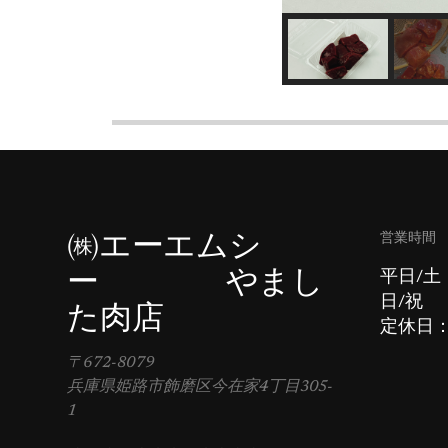
営業時間
㈱エーエムシ
ー やまし
平日/土
日/祝 
た肉店
定休日
〒672-8079
兵庫県姫路市飾磨区今在家4丁目305-
1