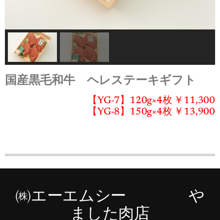
国産黒毛和牛 ヘレステーキギフト
【YG-7】120g×4枚 ￥11,300
【YG-8】150g×4枚 ￥13,900
㈱エーエムシー や
ました肉店