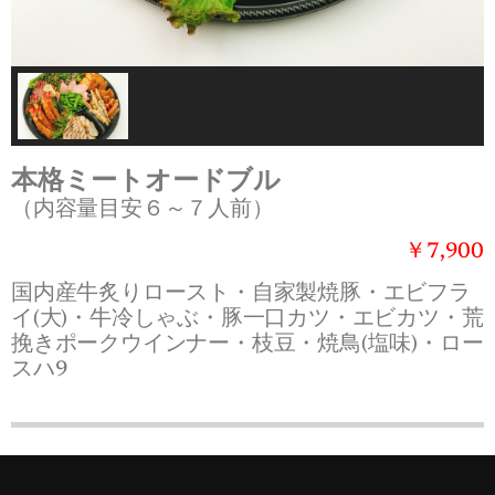
本格ミートオードブル
（内容量目安６～７人前）
￥7,900
国内産牛炙りロースト・自家製焼豚・エビフラ
イ(大)・牛冷しゃぶ・豚一口カツ・エビカツ・荒
挽きポークウインナー・枝豆・焼鳥(塩味)・ロー
スハ9