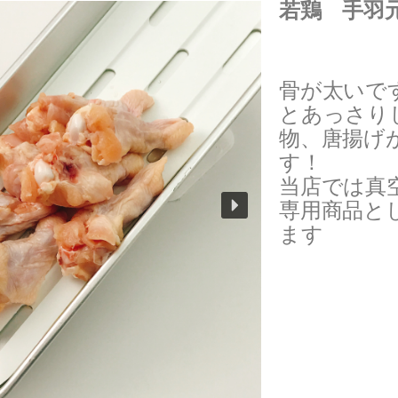
若鶏 手羽
骨が太いで
とあっさり
物、唐揚げ
す！
当店では真
専用商品と
ます