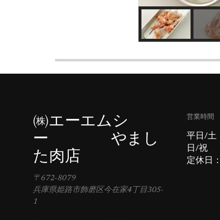
営業時間
㈱エーエムシ
ー やまし
平日/土
日/祝 
た肉店
定休日
〒672-8079
兵庫県姫路市飾磨区今在家4丁目305-
1