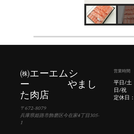
営業時間
㈱エーエムシ
ー やまし
平日/土
日/祝 
た肉店
定休日
〒672-8079
兵庫県姫路市飾磨区今在家4丁目305-
1