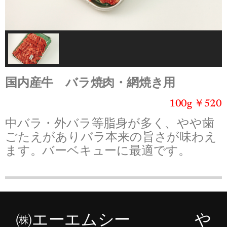
国内産牛 バラ焼肉・網焼き用
100g ￥520
中バラ・外バラ等脂身が多く、やや歯
ごたえがありバラ本来の旨さが味わえ
ます。バーベキューに最適です。
㈱エーエムシー や