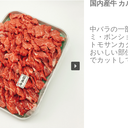
国内産牛 カ
中バラの一
ミ・ボンシ
トモサンカ
おいしい部
でカットし