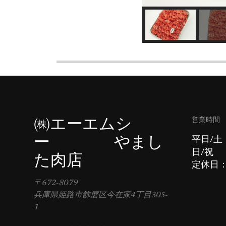
営業時間
㈱エーエムシ
ー やまし
平日/土
日/祝 
た肉店
定休日
〒672-8079
兵庫県姫路市飾磨区今在家4丁目305-
1